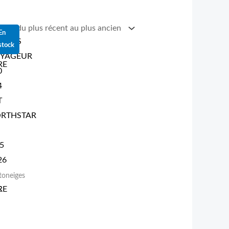
En
LARIS
stock
YAGEUR
0
4
T
RTHSTAR
5
26
oneiges
RE
C