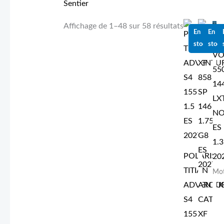
Sentier
Affichage de 1–48 sur 58 résultats
En
En
PO
stock
stock
VO
55
14
LX
NO
ES
1.3
POLARIS
20
TITIAN
Mot
ADVENTU
ARCTI
S4
CAT
155
XF