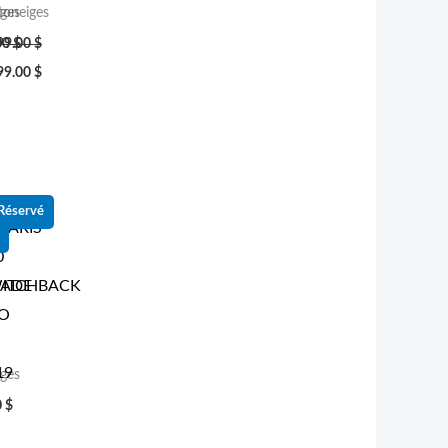
ges
oneiges
00
99.00
$
$
99.00
$
Réservé
LARIS
0
GADE
ITCHBACK
O
19
ges
0
$