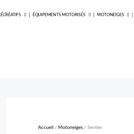
Trié
du
ÉCRÉATIFS
ÉQUIPEMENTS MOTORISÉS
MOTONEIGES
plus
récent
au
plus
ancien
Accueil
/
Motoneiges
/ Sentier