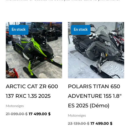
Le
Le
Le
Le
prix
prix
prix
prix
En stock
En stock
initial
actuel
initial
actuel
était :
est :
était :
est :
21 099.00 $.
17 499.00 $.
23 139.00 $.
17 499.00
ARCTIC CAT ZR 600
POLARIS TITAN 650
137 RXC 1.35 2025
ADVENTURE 155 1.8″
ES 2025 (Démo)
Motoneiges
21 099.00
$
17 499.00
$
Motoneiges
23 139.00
$
17 499.00
$