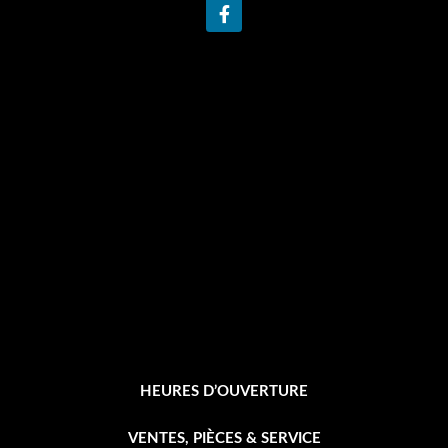
F
a
c
e
b
o
o
k
-
f
HEURES D’OUVERTURE
VENTES, PIÈCES & SERVICE