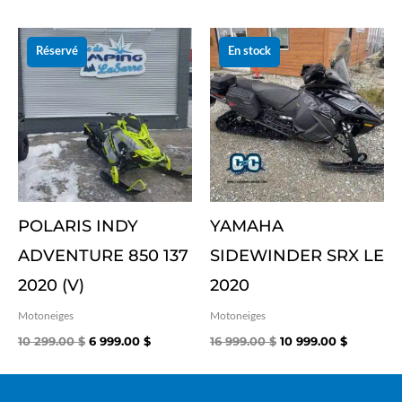
Le
Le
Le
Le
prix
prix
prix
prix
Réservé
En stock
initial
actuel
initial
actuel
était :
est :
était :
est :
10 299.00 $.
6 999.00 $.
16 999.00 $.
10 999.00
POLARIS INDY
YAMAHA
ADVENTURE 850 137
SIDEWINDER SRX LE
2020 (V)
2020
Motoneiges
Motoneiges
10 299.00
$
6 999.00
$
16 999.00
$
10 999.00
$