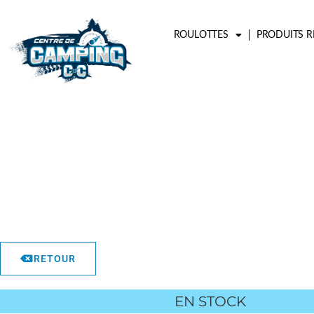
Aller
au
ROULOTTES
PRODUITS R
contenu
RETOUR
EN STOCK