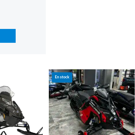
Le
Le
Le
prix
prix
prix
En stock
actuel
initial
actuel
est :
était :
est :
0 $.
15 999.00 $.
22 399.00 $.
20 099.00 $.