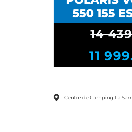
550 155 ES
14 43
11 99
Centre de Camping La Sar