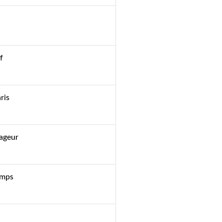
f
ris
ageur
emps