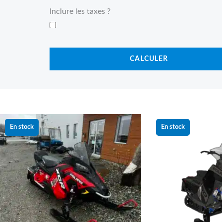
Inclure les taxes ?
CALCULER
Le
Le
Le
prix
prix
prix
En stock
En stock
initial
actuel
initial
était :
est :
était :
7 499.00 $.
4 999.00 $.
21 687.0