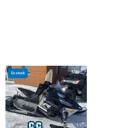
Le
Le
prix
prix
En stock
initial
actuel
était :
est :
7 499.00 $.
3 499.00 $.