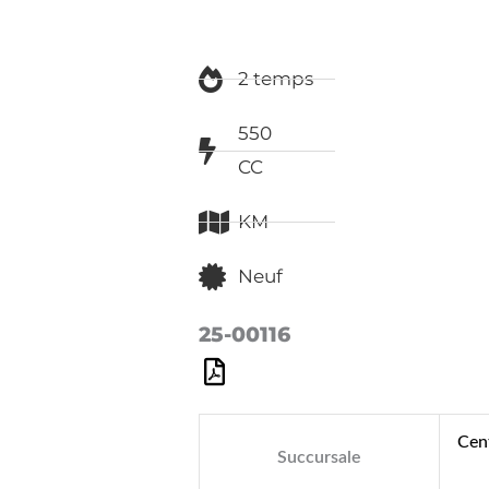
2 temps
550
CC
KM
Neuf
25-00116
Cen
Succursale