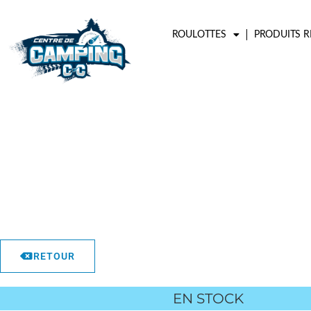
Aller
au
ROULOTTES
PRODUITS R
contenu
RETOUR
EN STOCK