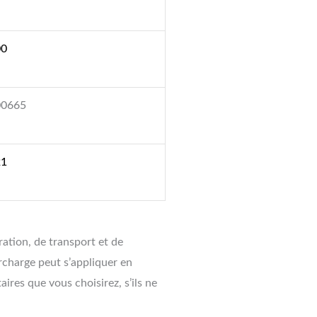
00
00665
21
aration, de transport et de
rcharge peut s’appliquer en
res que vous choisirez, s’ils ne