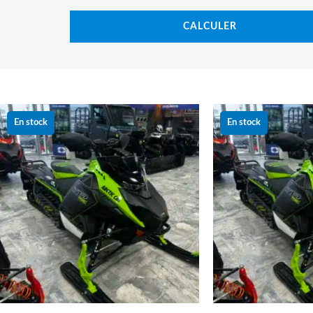
CALCULER
Le
Le
Le
prix
prix
prix
En stock
En stock
initial
actuel
initial
était :
est :
était :
21 099.00 $.
17 499.00 $.
21 099.0