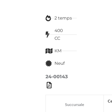
2 temps
400
CC
KM
Neuf
24-00143
Ce
Succursale