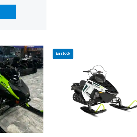
Le
Le
Le
prix
prix
prix
En stock
actuel
initial
actuel
est :
était :
est :
0 $.
18 499.00 $.
14 439.00 $.
11 999.00 $.