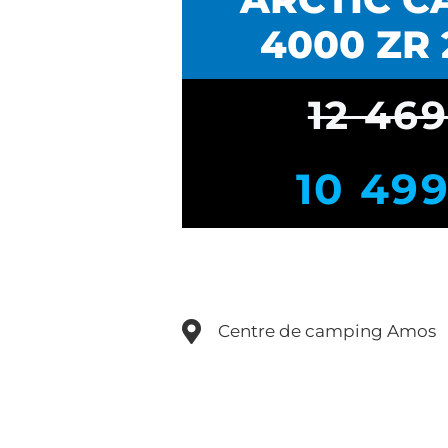
4000 ZR 
12 46
10 49
Centre de camping Amos