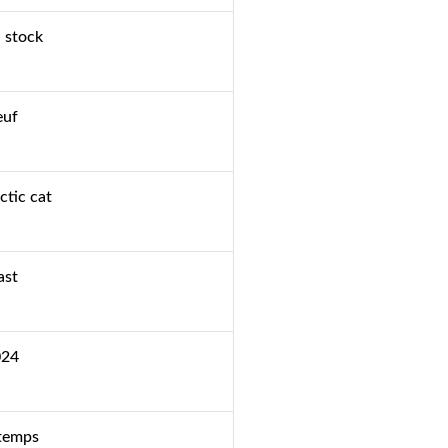
 stock
euf
ctic cat
ast
024
temps