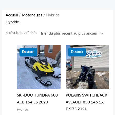
Accueil
/
Motoneiges
/ Hybride
Hybride
4 résultats affichés
Le
Le
Le
Le
prix
prix
prix
prix
En stock
En stock
initial
actuel
initial
actuel
était :
est :
était :
est :
10 999.00 $.
8 499.00 $.
12 499.00 $.
8 999.00
SKI-DOO TUNDRA 600
POLARIS SWITCHBACK
ACE 154 ES 2020
ASSAULT 850 146 1.6
E.S 7S 2021
Hybride