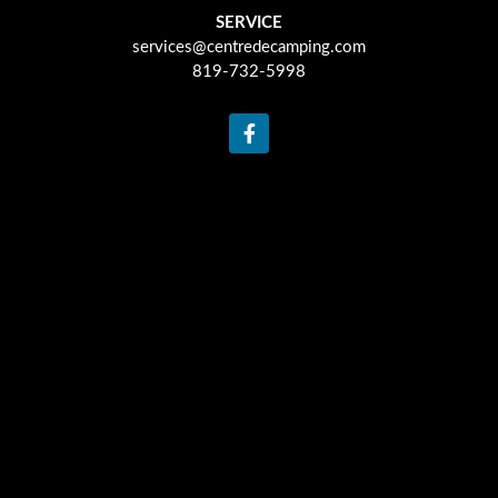
SERVICE
services@centredecamping.com
819-732-5998
F
a
c
e
b
o
o
k
-
f