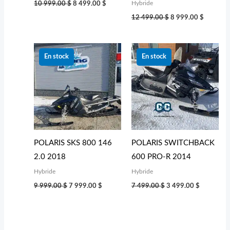
Hybride
10 999.00
$
8 499.00
$
12 499.00
$
8 999.00
$
Le
Le
Le
Le
prix
prix
prix
prix
En stock
En stock
initial
actuel
initial
actuel
était :
est :
était :
est :
9 999.00 $.
7 999.00 $.
7 499.00 $.
3 499.00 
POLARIS SKS 800 146
POLARIS SWITCHBACK
2.0 2018
600 PRO-R 2014
Hybride
Hybride
9 999.00
$
7 999.00
$
7 499.00
$
3 499.00
$