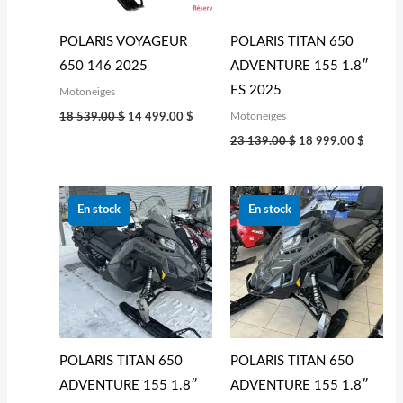
POLARIS VOYAGEUR
POLARIS TITAN 650
650 146 2025
ADVENTURE 155 1.8″
ES 2025
Motoneiges
Motoneiges
18 539.00
$
14 499.00
$
23 139.00
$
18 999.00
$
Le
Le
Le
Le
prix
prix
prix
prix
En stock
En stock
initial
actuel
initial
actuel
était :
est :
était :
est :
23 139.00 $.
17 499.00 $.
23 139.00 $.
18 999
POLARIS TITAN 650
POLARIS TITAN 650
ADVENTURE 155 1.8″
ADVENTURE 155 1.8″