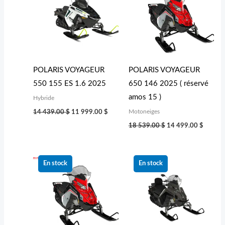
était :
est :
était :
est :
14 439.00 $.
11 999.00 $.
18 539.00 $.
14 499
POLARIS VOYAGEUR
POLARIS VOYAGEUR
550 155 ES 1.6 2025
650 146 2025 ( réservé
amos 15 )
Hybride
Motoneiges
14 439.00
$
11 999.00
$
18 539.00
$
14 499.00
$
Le
Le
Le
Le
prix
prix
prix
prix
En stock
En stock
initial
actuel
initial
actuel
était :
est :
était :
est :
18 539.00 $.
14 499.00 $.
23 139.00 $.
18 999