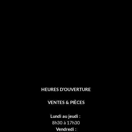
b
o
o
k
-
f
HEURES D’OUVERTURE
VENTES & PIÈCES
Lundi au jeudi :
8h30 à 17h30
Vendredi :