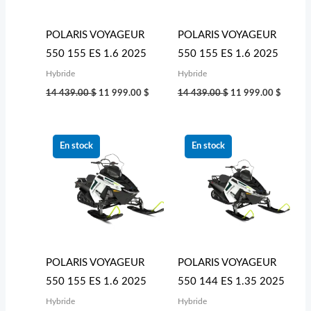
POLARIS VOYAGEUR
POLARIS VOYAGEUR
550 155 ES 1.6 2025
550 155 ES 1.6 2025
Hybride
Hybride
14 439.00
$
11 999.00
$
14 439.00
$
11 999.00
$
Le
Le
Le
Le
prix
prix
prix
prix
En stock
En stock
initial
actuel
initial
actuel
était :
est :
était :
est :
14 439.00 $.
11 999.00 $.
13 839.00 $.
11 499
POLARIS VOYAGEUR
POLARIS VOYAGEUR
550 155 ES 1.6 2025
550 144 ES 1.35 2025
Hybride
Hybride