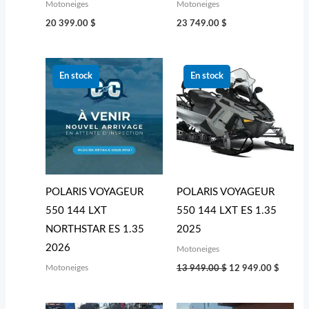
Motoneiges
Motoneiges
20 399.00
$
23 749.00
$
Le
Le
prix
prix
En stock
En stock
initial
actuel
était :
est :
13 949.00 $.
12 949
POLARIS VOYAGEUR
POLARIS VOYAGEUR
550 144 LXT
550 144 LXT ES 1.35
NORTHSTAR ES 1.35
2025
2026
Motoneiges
Motoneiges
13 949.00
$
12 949.00
$
Le
Le
Le
Le