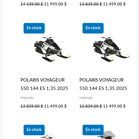
14 439.00
$
11 999.00
$
13 839.00
$
11 499.00
$
Le
Le
Le
Le
prix
prix
prix
prix
En stock
En stock
initial
actuel
initial
actuel
était :
est :
était :
est :
13 839.00 $.
11 499.00 $.
13 839.00 $.
11 499
POLARIS VOYAGEUR
POLARIS VOYAGEUR
550 144 ES 1.35 2025
550 144 ES 1.35 2025
Hybride
Hybride
13 839.00
$
11 499.00
$
13 839.00
$
11 499.00
$
Le
Le
Le
Le
prix
prix
prix
prix
En stock
En stock
initial
actuel
initial
actuel