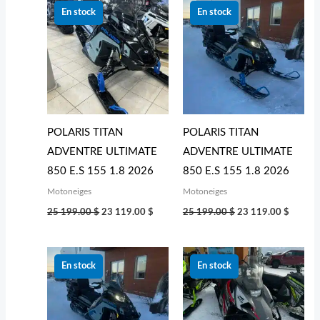
prix
prix
prix
prix
En stock
En stock
initial
actuel
initial
actuel
était :
est :
était :
est :
25 199.00 $.
23 119.00 $.
25 199.00 $.
23 119
POLARIS TITAN
POLARIS TITAN
ADVENTRE ULTIMATE
ADVENTRE ULTIMATE
850 E.S 155 1.8 2026
850 E.S 155 1.8 2026
Motoneiges
Motoneiges
25 199.00
$
23 119.00
$
25 199.00
$
23 119.00
$
Le
Le
Le
Le
prix
prix
prix
prix
En stock
En stock
initial
actuel
initial
actuel
était :
est :
était :
est :
25 199.00 $.
23 119.00 $.
13 339.00 $.
10 999