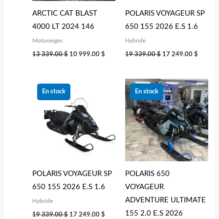
ARCTIC CAT BLAST
POLARIS VOYAGEUR SP
4000 LT 2024 146
650 155 2026 E.S 1.6
Motoneiges
Hybride
13 339.00
$
10 999.00
$
19 339.00
$
17 249.00
$
Le
Le
Le
Le
prix
prix
prix
prix
En stock
En stock
initial
actuel
initial
actuel
était :
est :
était :
est :
19 339.00 $.
17 249.00 $.
22 242.00 $.
20 949
POLARIS VOYAGEUR SP
POLARIS 650
650 155 2026 E.S 1.6
VOYAGEUR
ADVENTURE ULTIMATE
Hybride
155 2.0 E.S 2026
19 339.00
$
17 249.00
$