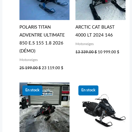
POLARIS TITAN
ARCTIC CAT BLAST
ADVENTRE ULTIMATE
4000 LT 2024 146
850 E.S 155 1.8 2026
Motoneiges
(DÉMO)
13 339.00
$
10 999.00
$
Motoneiges
25 199.00
$
23 119.00
$
Le
Le
Le
Le
prix
prix
prix
prix
En stock
En stock
initial
actuel
initial
actuel
était :
est :
était :
est :
13 339.00 $.
10 999.00 $.
19 339.00 $.
17 249