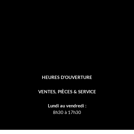
o
k
-
f
HEURES D’OUVERTURE
VENTES, PIÈCES & SERVICE
Lundi au vendredi :
8h30 à 17h30