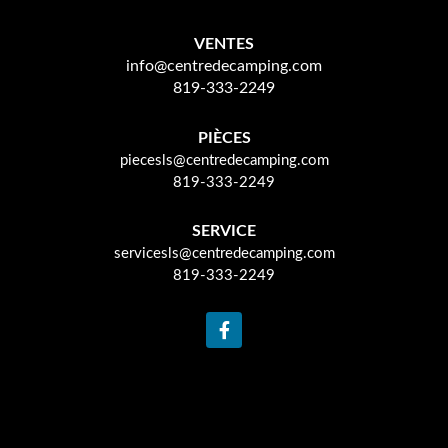
VENTES
info@centredecamping.com
819-333-2249
PIÈCES
piecesls@centredecamping.com
819-333-2249
SERVICE
servicesls@centredecamping.com
819-333-2249
F
a
c
e
b
o