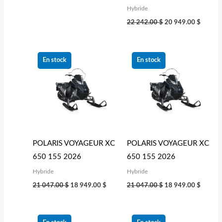
Hybride
22 242.00
$
20 949.00
$
Le
Le
Le
Le
prix
prix
prix
prix
En stock
En stock
initial
actuel
initial
actuel
était :
est :
était :
est :
21 047.00 $.
18 949.00 $.
21 047.00 $.
18 949
POLARIS VOYAGEUR XC
POLARIS VOYAGEUR XC
650 155 2026
650 155 2026
Hybride
Hybride
21 047.00
$
18 949.00
$
21 047.00
$
18 949.00
$
Le
Le
Le
Le
prix
prix
prix
prix