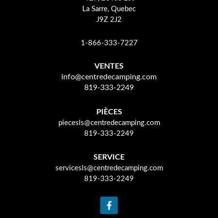
La Sarre, Quebec
J9Z 2J2
1-866-333-7227
VENTES
info@centredecamping.com
819-333-2249
PIÈCES
piecesls@centredecamping.com
819-333-2249
SERVICE
servicesls@centredecamping.com
819-333-2249
F