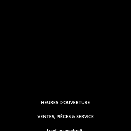
a
c
e
b
o
o
k
-
f
HEURES D’OUVERTURE
VENTES, PIÈCES & SERVICE
Lundi au vendredi :