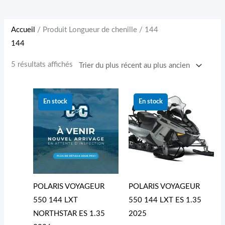
Accueil
/ Produit Longueur de chenille / 144
144
5 résultats affichés
Le
Le
prix
prix
En stock
En stock
initial
actuel
était :
est :
13 949.00 $.
12 949
POLARIS VOYAGEUR
POLARIS VOYAGEUR
550 144 LXT
550 144 LXT ES 1.35
NORTHSTAR ES 1.35
2025