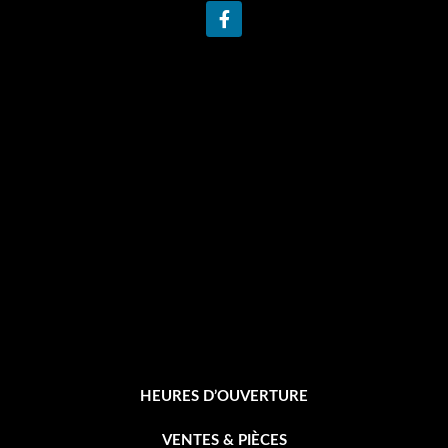
F
a
c
e
b
o
o
k
-
f
HEURES D’OUVERTURE
VENTES & PIÈCES