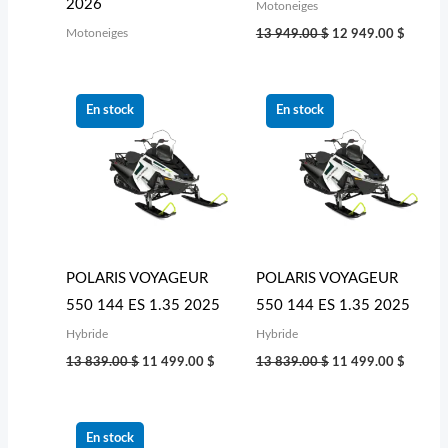
2026
Motoneiges
Motoneiges
13 949.00
$
12 949.00
$
Le
Le
Le
Le
prix
prix
prix
prix
En stock
En stock
initial
actuel
initial
actuel
était :
est :
était :
est :
13 839.00 $.
11 499.00 $.
13 839.00 $.
11 499
POLARIS VOYAGEUR
POLARIS VOYAGEUR
550 144 ES 1.35 2025
550 144 ES 1.35 2025
Hybride
Hybride
13 839.00
$
11 499.00
$
13 839.00
$
11 499.00
$
Le
Le
prix
prix
En stock