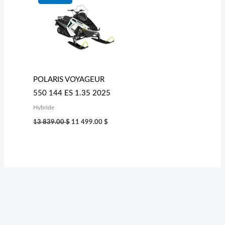
initial
actuel
était :
est :
13 839.00 $.
11 499.00 $.
POLARIS VOYAGEUR
550 144 ES 1.35 2025
Hybride
13 839.00
$
11 499.00
$