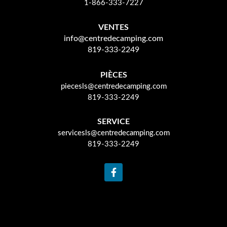
1-866-333-7227
VENTES
info@centredecamping.com
819-333-2249
PIÈCES
piecesls@centredecamping.com
819-333-2249
SERVICE
servicesls@centredecamping.com
819-333-2249
F
a
c
e
b
o