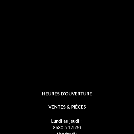
e
b
o
o
k
-
f
HEURES D’OUVERTURE
VENTES & PIÈCES
Lundi au jeudi :
8h30 à 17h30