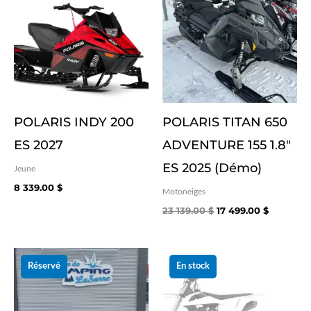
était :
est :
23 139.00 $.
17 499.00
POLARIS INDY 200
POLARIS TITAN 650
ES 2027
ADVENTURE 155 1.8″
ES 2025 (Démo)
Jeune
8 339.00
$
Motoneiges
23 139.00
$
17 499.00
$
Le
Le
Le
Le
prix
prix
prix
prix
Réservé
En stock
initial
actuel
initial
actuel
était :
est :
était :
est :
10 299.00 $.
6 999.00 $.
6 899.00 $.
2 999.00 $.