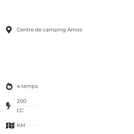
Centre de camping Amos
4 temps
200
CC
KM