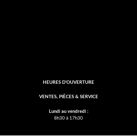
o
k
-
f
HEURES D’OUVERTURE
VENTES, PIÈCES & SERVICE
Lundi au vendredi :
8h30 à 17h30